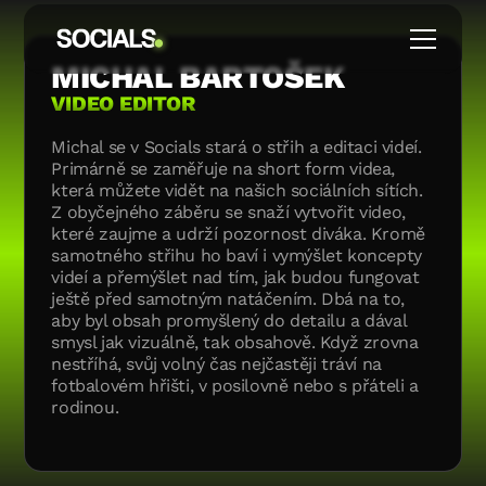
MICHAL BARTOŠEK
VIDEO EDITOR
Michal se v Socials stará o střih a editaci videí.
Primárně se zaměřuje na short form videa,
která můžete vidět na našich sociálních sítích.
Z obyčejného záběru se snaží vytvořit video,
které zaujme a udrží pozornost diváka. Kromě
samotného střihu ho baví i vymýšlet koncepty
videí a přemýšlet nad tím, jak budou fungovat
ještě před samotným natáčením. Dbá na to,
aby byl obsah promyšlený do detailu a dával
smysl jak vizuálně, tak obsahově. Když zrovna
nestříhá, svůj volný čas nejčastěji tráví na
fotbalovém hřišti, v posilovně nebo s přáteli a
rodinou.