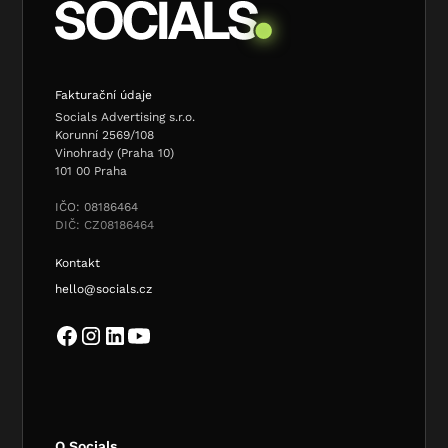
Fakturační údaje
Socials Advertising s.r.o.
Korunní 2569/108
Vinohrady (Praha 10)
101 00 Praha
IČO: 08186464
DIČ: CZ08186464
Kontakt
hello@socials.cz
O Socials