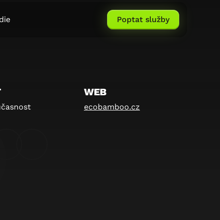
die
Poptat služby
T
WEB
učasnost
ecobamboo.cz