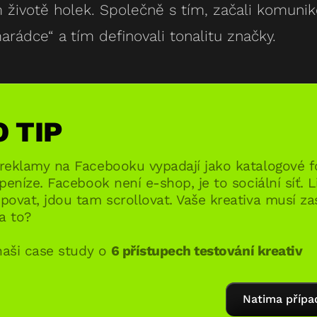
 životě holek. Společně s tím, začali komunik
rádce“ a tím definovali tonalitu značky.
O TIP
reklamy na Facebooku vypadají jako katalogové f
peníze. Facebook není e-shop, je to sociální síť. 
ovat, jdou tam scrollovat. Vaše kreativa musí zast
a to?
naši case study o
6 přístupech testování kreativ
Natima přípa