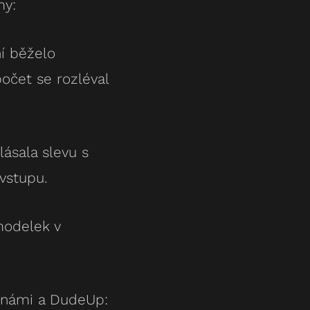
my:
ní běželo
očet se rozléval
ásala slevu s
vstupu.
modelek v
s námi a DudeUp: