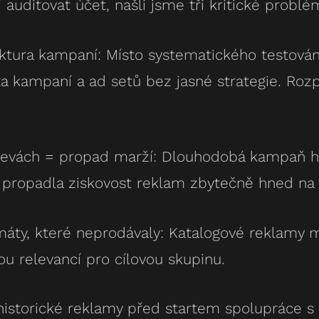
 auditovat účet, našli jsme tři kritické problé
uktura kampaní: Místo systematického testová
a kampaní a ad setů bez jasné strategie. Rozp
 slevách = propad marží: Dlouhodobá kampaň hl
propadla ziskovost reklam zbytečně hned na 
rmáty, které neprodávaly: Katalogové reklamy 
ou relevancí pro cílovou skupinu.
 historické reklamy před startem spolupráce 