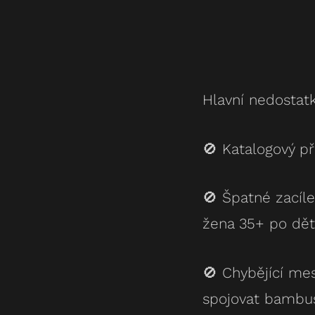
Hlavní nedostatk
🚫 Katalogový př
🚫 Špatné zacíle
žena 35+ po dět
🚫 Chybějící me
spojovat bambus