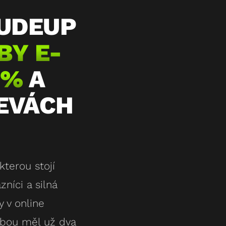
DUDEUP
BY E-
 %
A
LEVÁCH
terou stojí
zníci a silná
 v online
sebou měl už dva