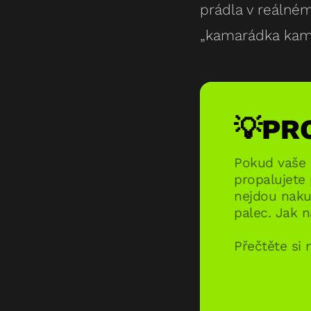
prádla v reálném
„kamarádka kama
💡PR
Pokud vaše 
propalujete 
nejdou nakup
palec. Jak n
Přečtěte si 