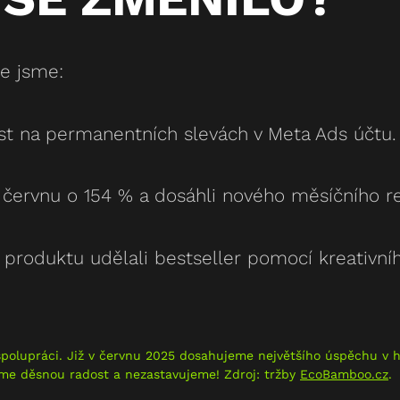
ce jsme:
lost na permanentních slevách v Meta Ads účtu.
 v červnu o 154 % a dosáhli nového měsíčního 
produktu udělali bestseller pomocí kreativníh
olupráci. Již v červnu 2025 dosahujeme největšího úspěchu v hi
me děsnou radost a nezastavujeme! Zdroj: tržby
EcoBamboo.cz
.