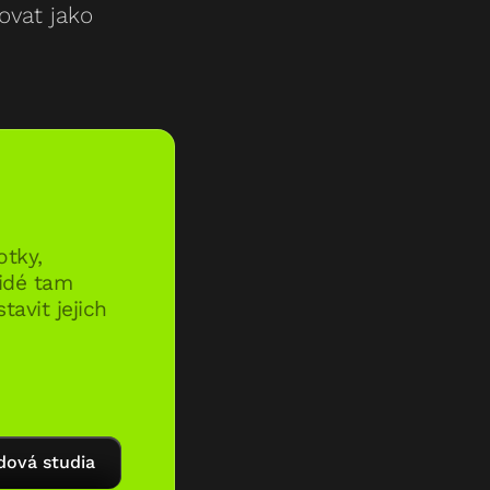
ovat jako
otky,
Lidé tam
avit jejich
dová studia