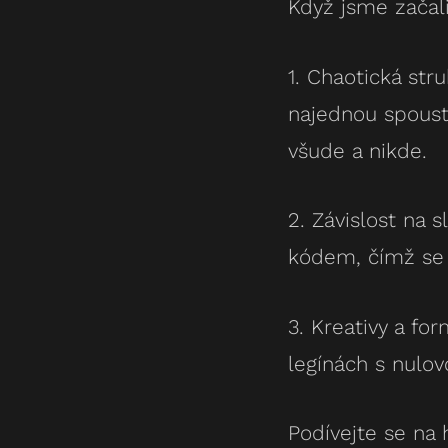
Když jsme začali
1. Chaotická str
najednou spoust
všude a nikde.
2. Závislost na
kódem, čímž se 
3. Kreativy a fo
legínách s nulov
Podívejte se na