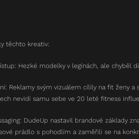
y těchto kreativ:
ístup: Hezké modelky v legínách, ale chyběl d
ní: Reklamy svým vizuálem cílily na fit ženy a 
ech nevidí samu sebe ve 20 leté fitness influ
ssaging: DudeUp nastavil brandové základy zna
ové prádlo s pohodlím a zaměřili se na konkr