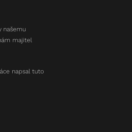
ly našemu
nám majitel
áce napsal tuto