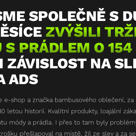
SME SPOLEČNĚ S 
MĚSÍCE
ZVÝŠILI TRŽ
 S PRÁDLEM O 154
LI ZÁVISLOST NA S
A ADS
 e-shop a značka bambusového oblečení, za k
0 letou historií. Kvalitní produkty, loajální záka
tu módy a prádla. I přes to tam byly problémy
trošku přešlapoval na místě, žil ze slev a za 