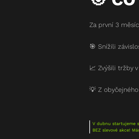
Za první 3 měsí
🎯 Snížili závis
📈 Zvýšili tržby
💡 Z obyčejného 
V dubnu startujeme sp
BEZ slevové akce! Má