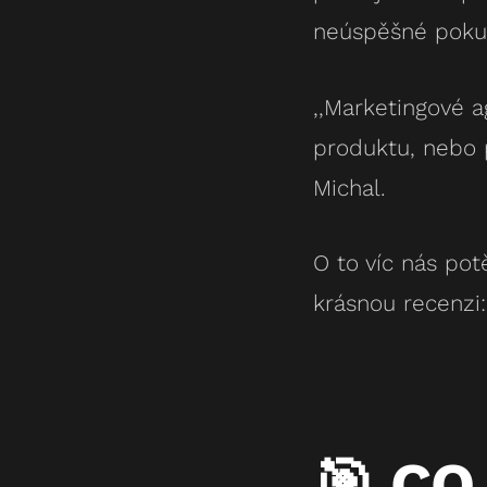
neúspěšné pokus
,,Marketingové 
produktu, nebo p
Michal.
O to víc nás pot
krásnou recenzi:
🎯 CO