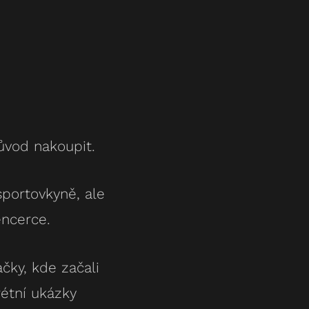
ůvod nakoupit.
sportovkyně, ale
encerce.
čky, kde začali
étní ukázky