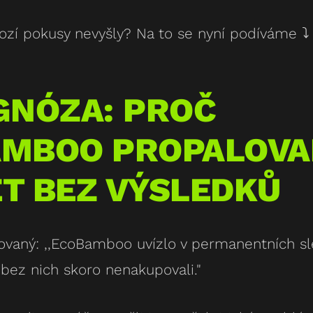
ozí pokusy nevyšly? Na to se nyní podíváme ⤵️
AGNÓZA: PROČ
MBOO PROPALOVA
T BEZ VÝSLEDKŮ
rovaný:
,,EcoBamboo uvízlo v permanentních sl
 bez nich skoro nenakupovali."