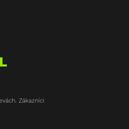
L
evách. Zákazníci