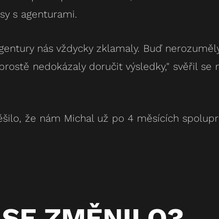
y s agenturami.
agentury nás vždycky zklamaly. Buď nerozumě
rostě nedokázaly doručit výsledky,"
svěřil se 
ěšilo, že nám Michal už po 4 měsících spolupr
 SE ZMĚNILO?