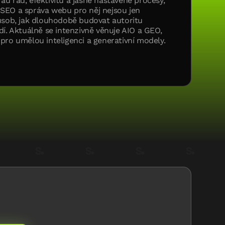
d řád, efektivitu a jasně nastavené procesy,
i. SEO a správa webu pro něj nejsou jen
působ, jak dlouhodobě budovat autoritu
dí. Aktuálně se intenzivně věnuje AIO a GEO,
pro umělou inteligenci a generativní modely.