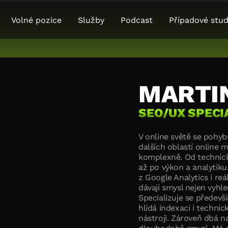
Volné pozice
Služby
Podcast
Případové stud
MARTI
SEO/UX SPECI
V online světě se pohyb
dalších oblastí online 
komplexně. Od technick
až po výkon a analytiku.
z Google Analytics i re
dávají smysl nejen vyhl
Specializuje se předevš
hlídá indexaci i technic
nástroji. Zároveň dbá n