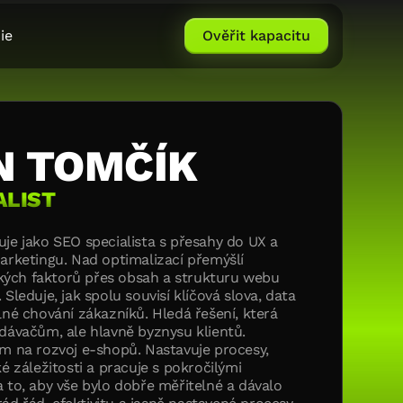
ie
Ověřit kapacitu
N TOMČÍK
ALIST
uje jako SEO specialista s přesahy do UX a
marketingu. Nad optimalizací přemýšlí
ých faktorů přes obsah a strukturu webu
 Sleduje, jak spolu souvisí klíčová slova, data
álné chování zákazníků. Hledá řešení, která
edávačům, ale hlavně byznysu klientů.
ím na rozvoj e-shopů. Nastavuje procesy,
ké záležitosti a pracuje s pokročilými
a to, aby vše bylo dobře měřitelné a dávalo