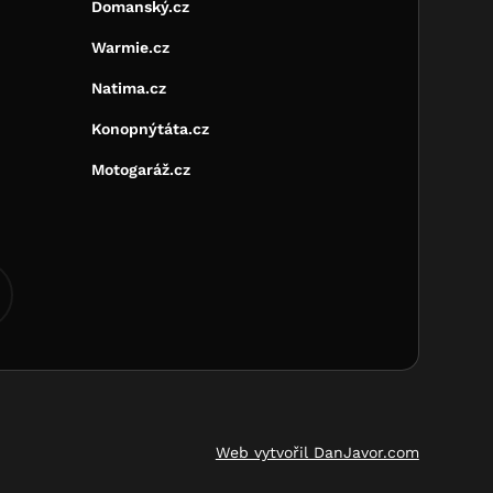
Domanský.cz
Warmie.cz
Natima.cz
Konopnýtáta.cz
Motogaráž.cz
Web vytvořil DanJavor.com