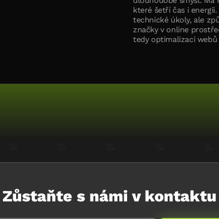
dlouhodobě smysl. Má rá
které šetří čas i energi
technické úkoly, ale z
značky v online prostře
tedy optimalizaci webů 
Zůstaňte s námi v kontaktu