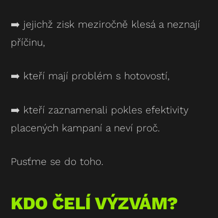
➡️ jejichž zisk meziročně klesá a neznají
příčinu,
➡️ kteří mají problém s hotovostí,
➡️ kteří zaznamenali pokles efektivity
placených kampaní a neví proč.
Pusťme se do toho.
KDO ČELÍ VÝZVÁM?