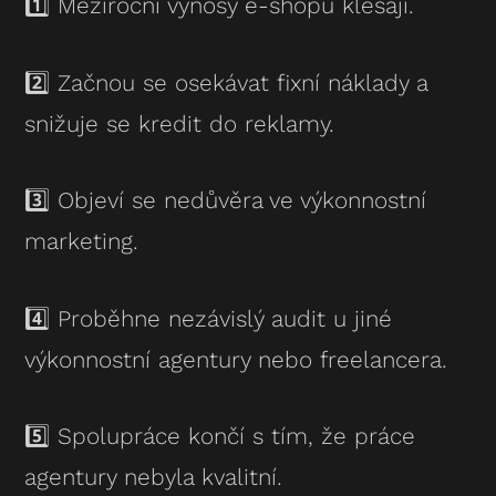
1️⃣ Meziroční výnosy e-shopu klesají.
2️⃣ Začnou se osekávat fixní náklady a
snižuje se kredit do reklamy.
3️⃣ Objeví se nedůvěra ve výkonnostní
marketing.
4️⃣ Proběhne nezávislý audit u jiné
výkonnostní agentury nebo freelancera.
5️⃣ Spolupráce končí s tím, že práce
agentury nebyla kvalitní.