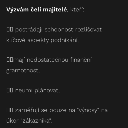
Výzvám čelí majitelé
, kteří:
👉🏻 postrádají schopnost rozlišovat
klíčové aspekty podnikání,
👉🏻mají nedostatečnou finanční
gramotnost,
👉🏻 neumí plánovat,
👉🏻 zaměřují se pouze na "výnosy" na
úkor "zákazníka".