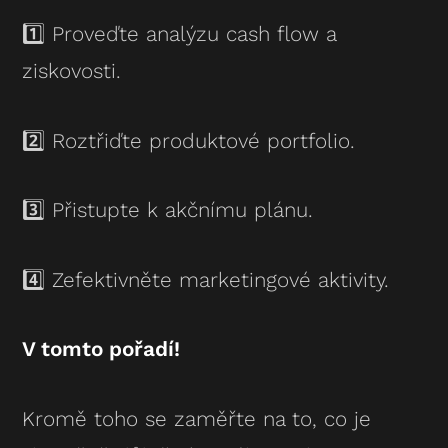
1️⃣ Proveďte analýzu cash flow a
ziskovosti.
2️⃣ Roztřiďte produktové portfolio.
3️⃣ Přistupte k akčnímu plánu.
4️⃣ Zefektivněte marketingové aktivity.
V tomto pořadí!
Kromě toho se zaměřte na to, co je