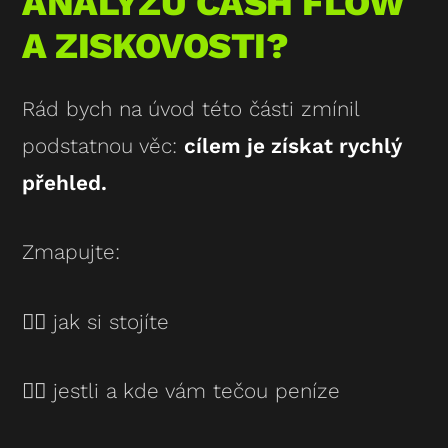
ANALÝZU CASH FLOW
A ZISKOVOSTI?
Rád bych na úvod této části zmínil
podstatnou věc:
cílem je získat rychlý
přehled.
Zmapujte:
👉🏻 jak si stojíte
👉🏻 jestli a kde vám tečou peníze