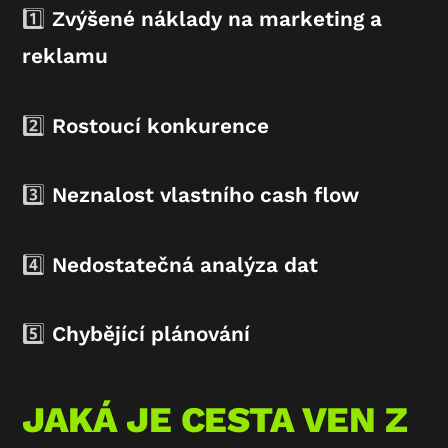
1️⃣
Zvýšené náklady na marketing a
reklamu
2️⃣
Rostoucí konkurence
3️⃣
Neznalost vlastního cash flow
4️⃣
Nedostatečná analýza dat
5️⃣
Chybějící plánování
JAKÁ JE CESTA VEN Z