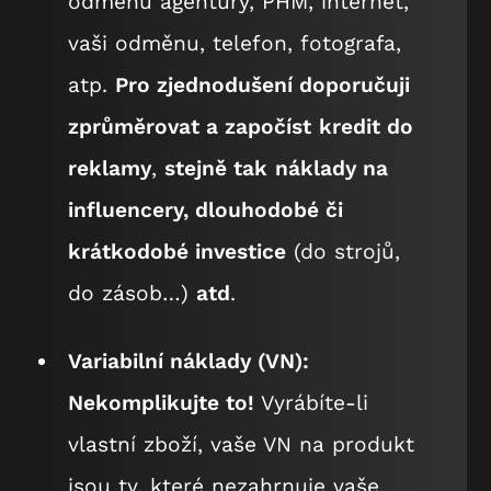
odměnu agentury, PHM, internet,
vaši odměnu, telefon, fotografa,
atp.
Pro zjednodušení doporučuji
zprůměrovat a započíst
kredit do
reklamy
,
stejně tak
náklady na
influencery, dlouhodobé či
krátkodobé investice
(do strojů,
do zásob…)
atd
.
Variabilní náklady (VN):
Nekomplikujte to!
Vyrábíte-li
vlastní zboží, vaše VN na produkt
jsou ty, které nezahrnuje vaše