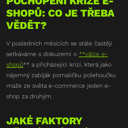
POCHOPENÍ KRIZE E-
SHOPŮ: CO JE TŘEBA
VĚDĚT?
V posledních měsících se stále častěji
setkáváme s diskuzemi o
**válce e-
shopů
** a přicházející
krizí
, která jako
nájemný zabiják pomaličku polehoučku
maže ze světa e-commerce jeden e-
shop za druhým.
JAKÉ FAKTORY