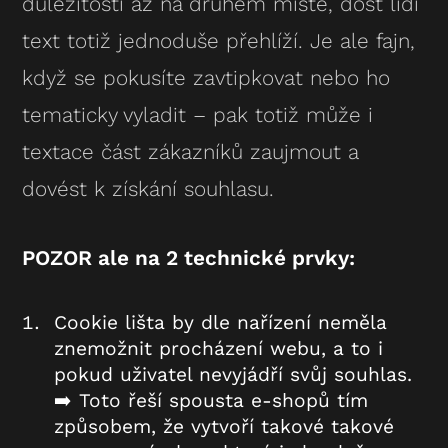
důležitosti až na druhém místě, dost lidí
text totiž jednoduše přehlíží. Je ale fajn,
když se pokusíte zavtipkovat nebo ho
tematicky vyladit – pak totiž může i
textace část zákazníků zaujmout a
dovést k získání souhlasu.
POZOR ale na 2 technické prvky:
Cookie lišta by dle nařízení neměla
znemožnit procházení webu, a to i
pokud uživatel nevyjádří svůj souhlas.
➡️ Toto řeší spousta e-shopů tím
způsobem, že vytvoří takové takové