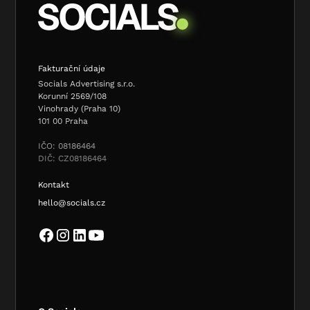
Fakturační údaje
Socials Advertising s.r.o.
Korunní 2569/108
Vinohrady (Praha 10)
101 00 Praha
IČO: 08186464
DIČ: CZ08186464
Kontakt
hello@socials.cz