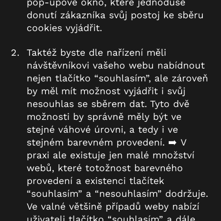
pop-upové okno, které jednoduše
donutí zákazníka svůj postoj ke sběru
cookies vyjádřit.
Taktéž byste dle nařízení měli
návštěvníkovi vašeho webu nabídnout
nejen tlačítko “souhlasím”, ale zároveň
by měl mít možnost vyjádřit i svůj
nesouhlas se sběrem dat. Tyto dvě
možnosti by správně měly být ve
stejné váhové úrovni, a tedy i ve
stejném barevném provedení. ➡️ V
praxi ale existuje jen malé množství
webů, které totožnost barevného
provedení a existenci tlačítek
“souhlasím” a “nesouhlasím” dodržuje.
Ve valné většině případů weby nabízí
uživateli tlačítko “souhlasím” a dále