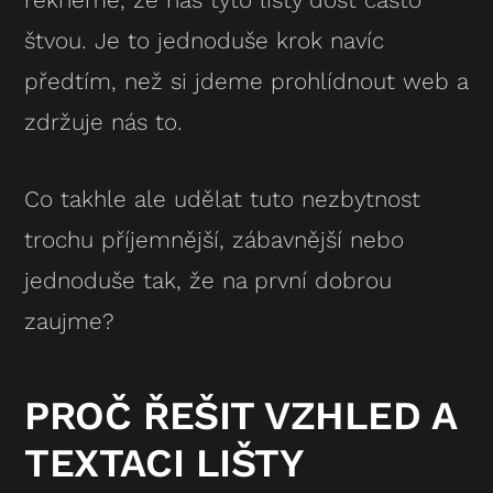
řekneme, že nás tyto lišty dost často
štvou. Je to jednoduše krok navíc
předtím, než si jdeme prohlídnout web a
zdržuje nás to.
Co takhle ale udělat tuto nezbytnost
trochu příjemnější, zábavnější nebo
jednoduše tak, že na první dobrou
zaujme?
PROČ ŘEŠIT VZHLED A
TEXTACI LIŠTY