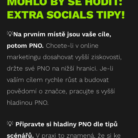
MOHLO BY SE HODIT:
EXTRA SOCIALS TIPY!
💡
Na prvním místě jsou vaše cíle,
potom PNO.
Chcete-li v online
marketingu dosahovat vyšší ziskovosti,
držte své PNO na nižší hranici. Je-li
vaším cílem rychle růst a budovat
povědomí o značce, pracujte s vyšší
hladinou PNO.
💡
Připravte si hladiny PNO dle tipů
scénářů.
V praxi to znamená, že si ke