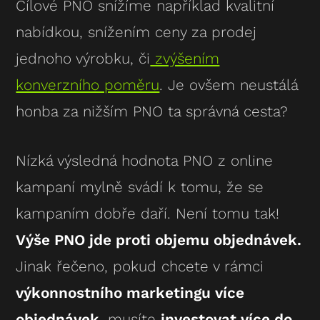
Cílové PNO snížíme například kvalitní
nabídkou, snížením ceny za prodej
jednoho výrobku, či
zvýšením
konverzního poměru
. Je ovšem neustálá
honba za nižším PNO ta správná cesta?
Nízká výsledná hodnota PNO z online
kampaní mylně svádí k tomu, že se
kampaním dobře daří. Není tomu tak!
Výše PNO jde proti objemu objednávek.
Jinak řečeno, pokud chcete v rámci
výkonnostního marketingu více
objednávek
, musíte
investovat více do