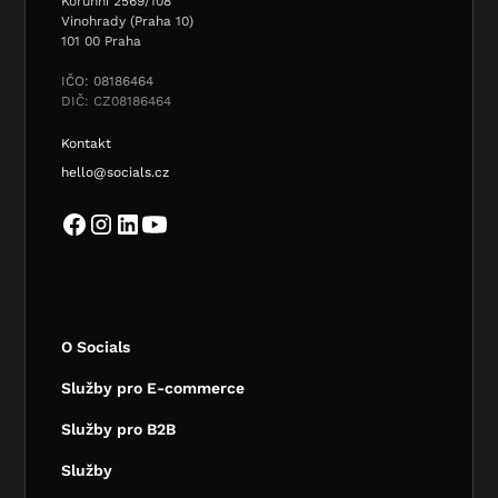
Korunní 2569/108
Vinohrady (Praha 10)
101 00 Praha
IČO: 08186464
DIČ: CZ08186464
Kontakt
hello@socials.cz
O Socials
Služby pro E-commerce
Služby pro B2B
Služby