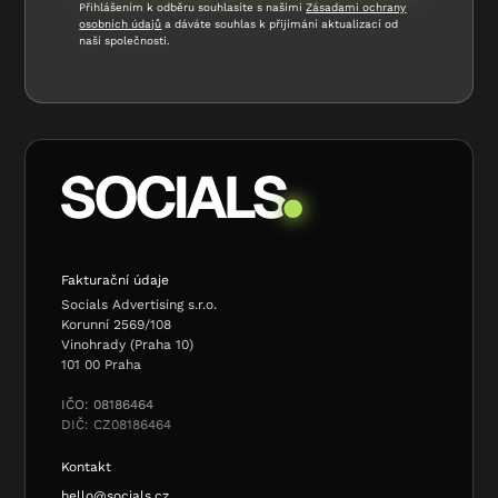
Přihlášením k odběru souhlasíte s našimi
Zásadami ochrany
osobních údajů
a dáváte souhlas k přijímání aktualizací od
naší společnosti.
Fakturační údaje
Socials Advertising s.r.o.
Korunní 2569/108
Vinohrady (Praha 10)
101 00 Praha
IČO: 08186464
DIČ: CZ08186464
Kontakt
hello@socials.cz